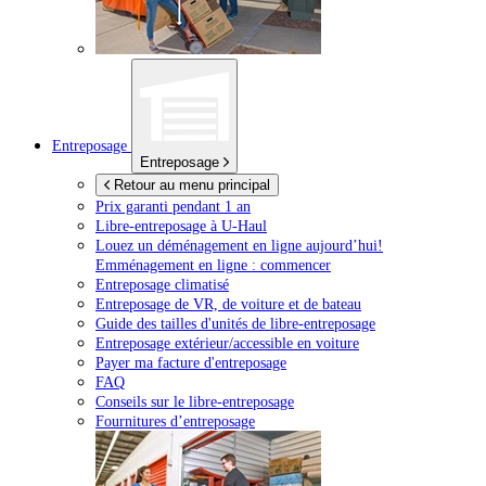
Entreposage
Entreposage
Retour au menu principal
Prix garanti pendant 1 an
Libre-entreposage à
U-Haul
Louez un déménagement en ligne aujourd’hui!
Emménagement en ligne : commencer
Entreposage climatisé
Entreposage de VR, de voiture et de bateau
Guide des tailles d'unités de libre-entreposage
Entreposage extérieur/accessible en voiture
Payer ma facture d'entreposage
FAQ
Conseils sur le libre-entreposage
Fournitures d’entreposage