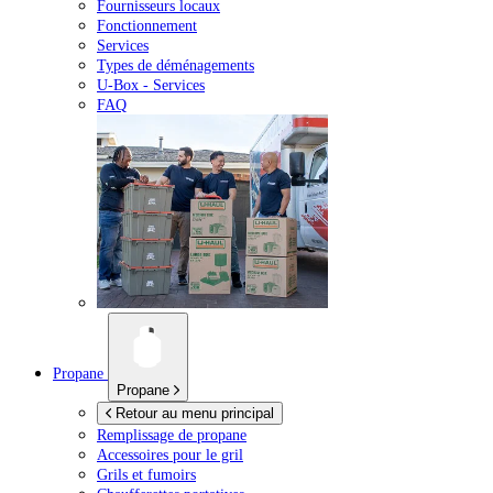
Fournisseurs locaux
Fonctionnement
Services
Types de déménagements
U-Box -
Services
FAQ
Propane
Propane
Retour au menu principal
Remplissage de propane
Accessoires pour le gril
Grils et fumoirs