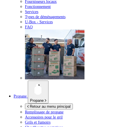
Fournisseurs locaux
Fonctionnement
Services
Types de déménagements
U-Box -
Services
FAQ
Propane
Propane
Retour au menu principal
Remplissage de propane
Accessoires pour le gril
Grils et fumoirs