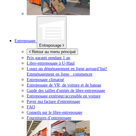
Entreposage
Entreposage
Retour au menu principal
Prix garanti pendant 1 an
Libre-entreposage à
U-Haul
Louez un déménagement en ligne aujourd’hui!
Emménagement en ligne : commencer
Entreposage climatisé
Entreposage de VR, de voiture et de bateau
Guide des tailles d'unités de libre-entreposage
Entreposage extérieur/accessible en voiture
Payer ma facture d'entreposage
FAQ
Conseils sur le libre-entreposage
Fournitures d’entreposage