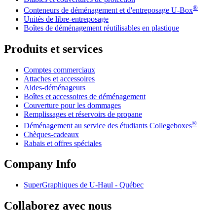
®
Conteneurs de déménagement et d'entreposage
U-Box
Unités de libre-entreposage
Boîtes de déménagement réutilisables en plastique
Produits et services
Comptes commerciaux
Attaches et accessoires
Aides-déménageurs
Boîtes et accessoires de déménagement
Couverture pour les dommages
Remplissages et réservoirs de propane
®
Déménagement au service des étudiants Collegeboxes
Chèques-cadeaux
Rabais et offres spéciales
Company Info
SuperGraphiques de
U-Haul
- Québec
Collaborez avec nous