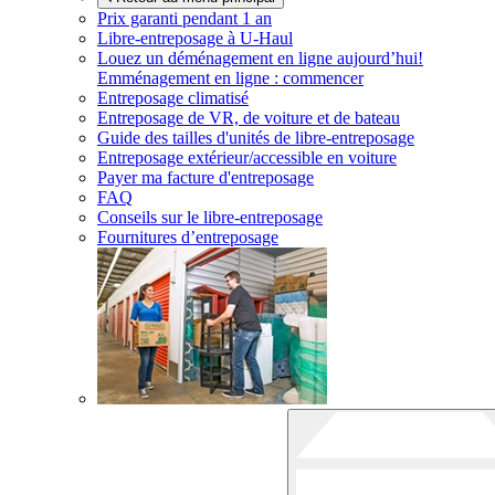
Prix garanti pendant 1 an
Libre-entreposage à
U-Haul
Louez un déménagement en ligne aujourd’hui!
Emménagement en ligne : commencer
Entreposage climatisé
Entreposage de VR, de voiture et de bateau
Guide des tailles d'unités de libre-entreposage
Entreposage extérieur/accessible en voiture
Payer ma facture d'entreposage
FAQ
Conseils sur le libre-entreposage
Fournitures d’entreposage