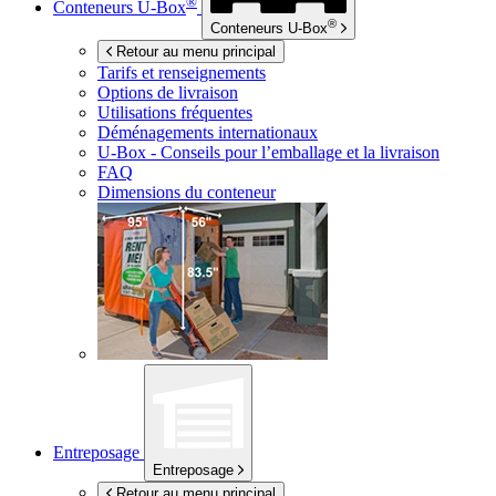
®
Conteneurs
U-Box
®
Conteneurs
U-Box
Retour au menu principal
Tarifs et renseignements
Options de livraison
Utilisations fréquentes
Déménagements internationaux
U-Box -
Conseils pour l’emballage et la livraison
FAQ
Dimensions du conteneur
Entreposage
Entreposage
Retour au menu principal