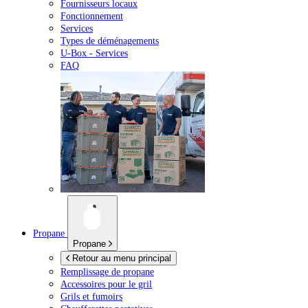
Fournisseurs locaux
Fonctionnement
Services
Types de déménagements
U-Box -
Services
FAQ
Propane
Propane
Retour au menu principal
Remplissage de propane
Accessoires pour le gril
Grils et fumoirs