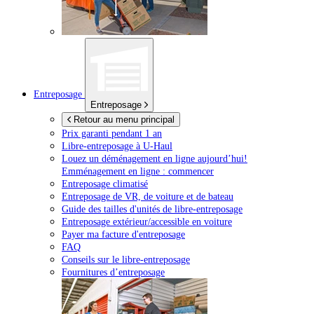
Entreposage
Entreposage
Retour au menu principal
Prix garanti pendant 1 an
Libre-entreposage à
U-Haul
Louez un déménagement en ligne aujourd’hui!
Emménagement en ligne : commencer
Entreposage climatisé
Entreposage de VR, de voiture et de bateau
Guide des tailles d'unités de libre-entreposage
Entreposage extérieur/accessible en voiture
Payer ma facture d'entreposage
FAQ
Conseils sur le libre-entreposage
Fournitures d’entreposage