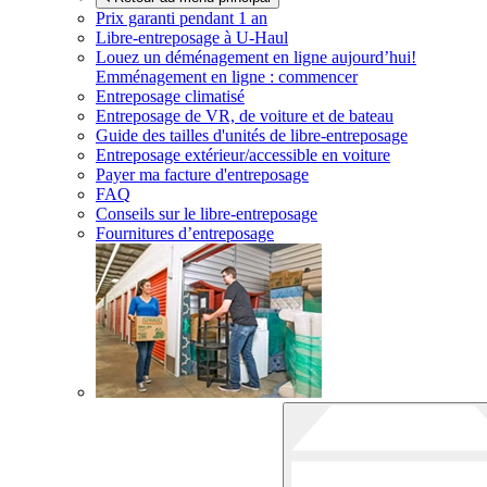
Prix garanti pendant 1 an
Libre-entreposage à
U-Haul
Louez un déménagement en ligne aujourd’hui!
Emménagement en ligne : commencer
Entreposage climatisé
Entreposage de VR, de voiture et de bateau
Guide des tailles d'unités de libre-entreposage
Entreposage extérieur/accessible en voiture
Payer ma facture d'entreposage
FAQ
Conseils sur le libre-entreposage
Fournitures d’entreposage