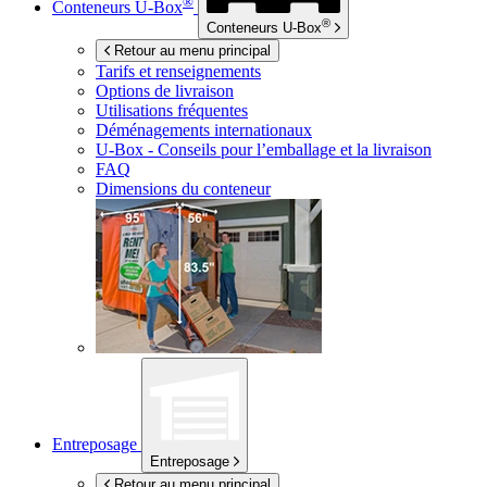
®
Conteneurs
U-Box
®
Conteneurs
U-Box
Retour au menu principal
Tarifs et renseignements
Options de livraison
Utilisations fréquentes
Déménagements internationaux
U-Box -
Conseils pour l’emballage et la livraison
FAQ
Dimensions du conteneur
Entreposage
Entreposage
Retour au menu principal