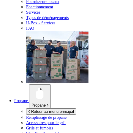
Fournisseurs locaux
Fonctionnement
Services
Types de déménagements
U-Box -
Services
FAQ
Propane
Propane
Retour au menu principal
Remplissage de propane
Accessoires pour le gril
Grils et fumoirs