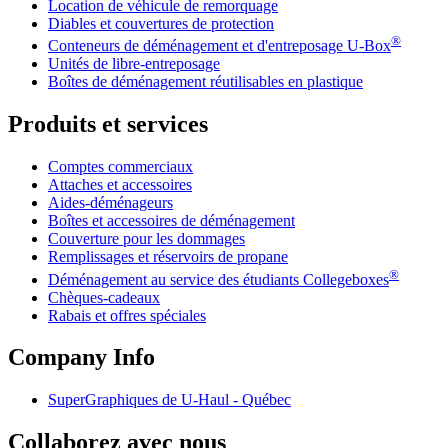
Location de véhicule de remorquage
Diables et couvertures de protection
®
Conteneurs de déménagement et d'entreposage
U-Box
Unités de libre-entreposage
Boîtes de déménagement réutilisables en plastique
Produits et services
Comptes commerciaux
Attaches et accessoires
Aides-déménageurs
Boîtes et accessoires de déménagement
Couverture pour les dommages
Remplissages et réservoirs de propane
®
Déménagement au service des étudiants Collegeboxes
Chèques-cadeaux
Rabais et offres spéciales
Company Info
SuperGraphiques de
U-Haul
- Québec
Collaborez avec nous