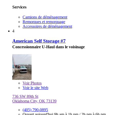
Services
Camions de déménagement
Remorques et remorquage
Accessoires de déménagement
4
American Self Storage #7
Concessionnaire U-Haul dans le voisinage
Voir
Photos
Voir le site Web
736 SW 89th St
Oklahoma City, OK 73139
(405) 790-0895
Ouvert aujourd'hui
9h am à 1h pm
/
2h pm à 6h pm