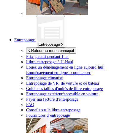
Entreposage
Entreposage
Retour au menu principal
Prix garanti pendant 1 an
Libre-entreposage à
U-Haul
Louez un déménagement en ligne aujourd’hui!
Emménagement en ligne : commencer
Entreposage climatisé
Entreposage de VR, de voiture et de bateau
Guide des tailles d'unités de libre-entreposage
Entreposage extérieur/accessible en voiture
Payer ma facture d'entreposage
FAQ
Conseils sur le libre-entreposage
Fournitures d’entreposage