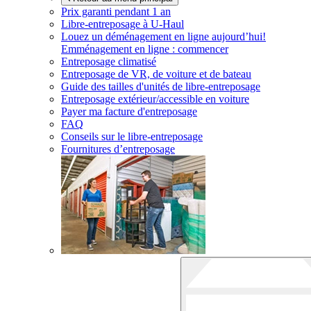
Prix garanti pendant 1 an
Libre-entreposage à
U-Haul
Louez un déménagement en ligne aujourd’hui!
Emménagement en ligne : commencer
Entreposage climatisé
Entreposage de VR, de voiture et de bateau
Guide des tailles d'unités de libre-entreposage
Entreposage extérieur/accessible en voiture
Payer ma facture d'entreposage
FAQ
Conseils sur le libre-entreposage
Fournitures d’entreposage