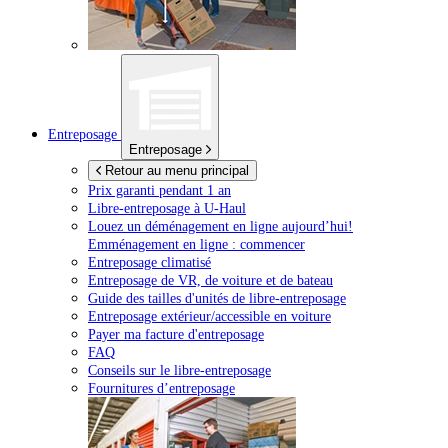
Entreposage
Entreposage
Retour au menu principal
Prix garanti pendant 1 an
Libre-entreposage à
U-Haul
Louez un déménagement en ligne aujourd’hui!
Emménagement en ligne : commencer
Entreposage climatisé
Entreposage de VR, de voiture et de bateau
Guide des tailles d'unités de libre-entreposage
Entreposage extérieur/accessible en voiture
Payer ma facture d'entreposage
FAQ
Conseils sur le libre-entreposage
Fournitures d’entreposage