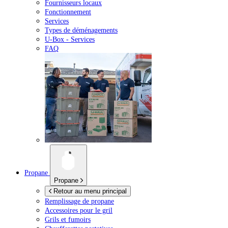
Fournisseurs locaux
Fonctionnement
Services
Types de déménagements
U-Box -
Services
FAQ
Propane
Propane
Retour au menu principal
Remplissage de propane
Accessoires pour le gril
Grils et fumoirs