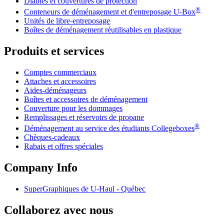
Diables et couvertures de protection
®
Conteneurs de déménagement et d'entreposage
U-Box
Unités de libre-entreposage
Boîtes de déménagement réutilisables en plastique
Produits et services
Comptes commerciaux
Attaches et accessoires
Aides-déménageurs
Boîtes et accessoires de déménagement
Couverture pour les dommages
Remplissages et réservoirs de propane
®
Déménagement au service des étudiants Collegeboxes
Chèques-cadeaux
Rabais et offres spéciales
Company Info
SuperGraphiques de
U-Haul
- Québec
Collaborez avec nous