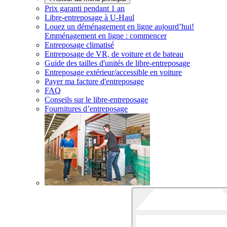
Prix garanti pendant 1 an
Libre-entreposage à
U-Haul
Louez un déménagement en ligne aujourd’hui!
Emménagement en ligne : commencer
Entreposage climatisé
Entreposage de VR, de voiture et de bateau
Guide des tailles d'unités de libre-entreposage
Entreposage extérieur/accessible en voiture
Payer ma facture d'entreposage
FAQ
Conseils sur le libre-entreposage
Fournitures d’entreposage