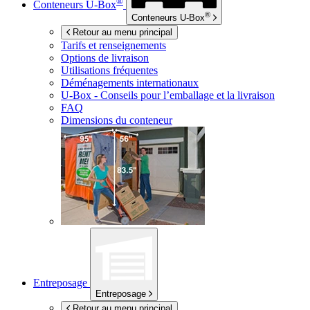
®
Conteneurs
U-Box
®
Conteneurs
U-Box
Retour au menu principal
Tarifs et renseignements
Options de livraison
Utilisations fréquentes
Déménagements internationaux
U-Box -
Conseils pour l’emballage et la livraison
FAQ
Dimensions du conteneur
Entreposage
Entreposage
Retour au menu principal