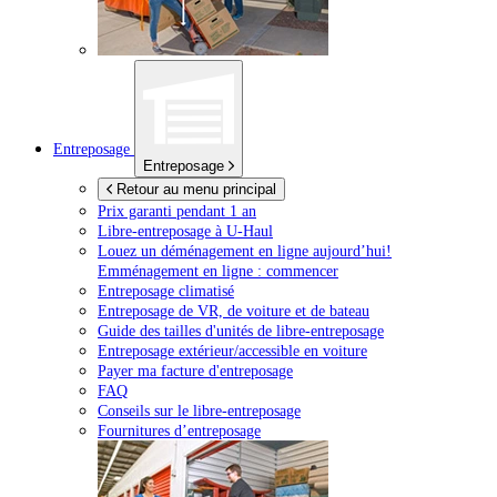
Entreposage
Entreposage
Retour au menu principal
Prix garanti pendant 1 an
Libre-entreposage à
U-Haul
Louez un déménagement en ligne aujourd’hui!
Emménagement en ligne : commencer
Entreposage climatisé
Entreposage de VR, de voiture et de bateau
Guide des tailles d'unités de libre-entreposage
Entreposage extérieur/accessible en voiture
Payer ma facture d'entreposage
FAQ
Conseils sur le libre-entreposage
Fournitures d’entreposage