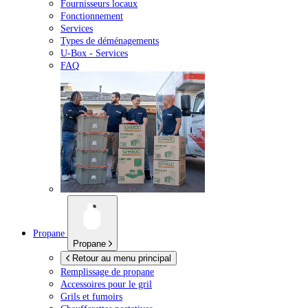
Fournisseurs locaux
Fonctionnement
Services
Types de déménagements
U-Box -
Services
FAQ
Propane
Propane
Retour au menu principal
Remplissage de propane
Accessoires pour le gril
Grils et fumoirs