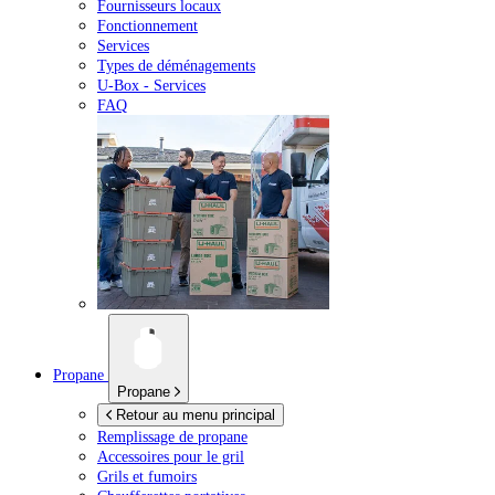
Fournisseurs locaux
Fonctionnement
Services
Types de déménagements
U-Box -
Services
FAQ
Propane
Propane
Retour au menu principal
Remplissage de propane
Accessoires pour le gril
Grils et fumoirs