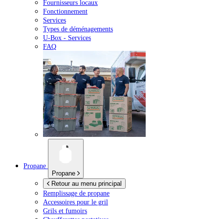
Fournisseurs locaux
Fonctionnement
Services
Types de déménagements
U-Box -
Services
FAQ
Propane
Propane
Retour au menu principal
Remplissage de propane
Accessoires pour le gril
Grils et fumoirs