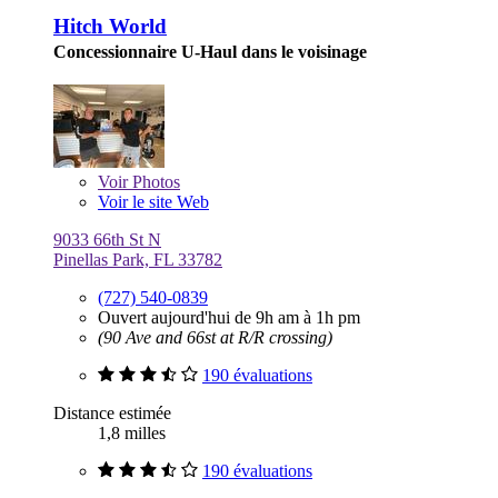
Hitch World
Concessionnaire U-Haul dans le voisinage
Voir
Photos
Voir le site Web
9033 66th St N
Pinellas Park, FL 33782
(727) 540-0839
Ouvert aujourd'hui de 9h am à 1h pm
(90 Ave and 66st at R/R crossing)
190 évaluations
Distance estimée
1,8 milles
190 évaluations