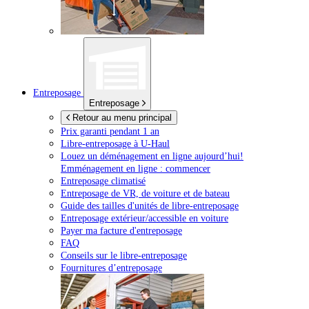
Entreposage
Entreposage
Retour au menu principal
Prix garanti pendant 1 an
Libre-entreposage à
U-Haul
Louez un déménagement en ligne aujourd’hui!
Emménagement en ligne : commencer
Entreposage climatisé
Entreposage de VR, de voiture et de bateau
Guide des tailles d'unités de libre-entreposage
Entreposage extérieur/accessible en voiture
Payer ma facture d'entreposage
FAQ
Conseils sur le libre-entreposage
Fournitures d’entreposage