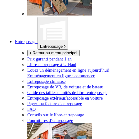
Entreposage
Entreposage
Retour au menu principal
Prix garanti pendant 1 an
Libre-entreposage à
U-Haul
Louez un déménagement en ligne aujourd’hui!
Emménagement en ligne : commencer
Entreposage climatisé
Entreposage de VR, de voiture et de bateau
Guide des tailles d'unités de libre-entreposage
Entreposage extérieur/accessible en voiture
Payer ma facture d'entreposage
FAQ
Conseils sur le libre-entreposage
Fournitures d’entreposage