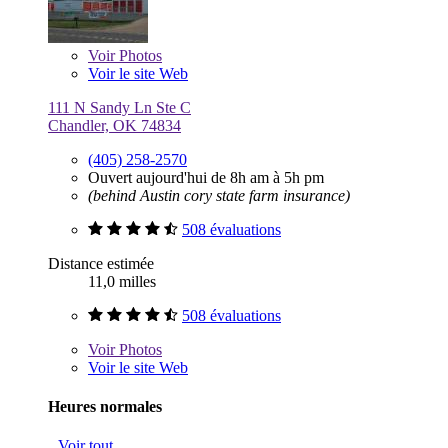
Voir
Photos
Voir le site Web
111 N Sandy Ln Ste C
Chandler, OK 74834
(405) 258-2570
Ouvert aujourd'hui de 8h am à 5h pm
(behind Austin cory state farm insurance)
508 évaluations
Distance estimée
11,0 milles
508 évaluations
Voir
Photos
Voir le site Web
Heures normales
Voir tout