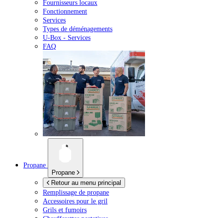
Fournisseurs locaux
Fonctionnement
Services
Types de déménagements
U-Box -
Services
FAQ
Propane
Propane
Retour au menu principal
Remplissage de propane
Accessoires pour le gril
Grils et fumoirs