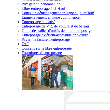
Prix garanti pendant 1 an
Libre-entreposage à
U-Haul
Louez un déménagement en ligne aujourd’hui!
Emménagement en ligne : commencer
Entreposage climatisé
Entreposage de VR, de voiture et de bateau
Guide des tailles d'unités de libre-entreposage
Entreposage extérieur/accessible en voiture
Payer ma facture d'entreposage
FAQ
Conseils sur le libre-entreposage
Fournitures d’entreposage