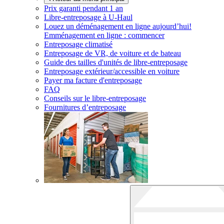
Prix garanti pendant 1 an
Libre-entreposage à
U-Haul
Louez un déménagement en ligne aujourd’hui!
Emménagement en ligne : commencer
Entreposage climatisé
Entreposage de VR, de voiture et de bateau
Guide des tailles d'unités de libre-entreposage
Entreposage extérieur/accessible en voiture
Payer ma facture d'entreposage
FAQ
Conseils sur le libre-entreposage
Fournitures d’entreposage