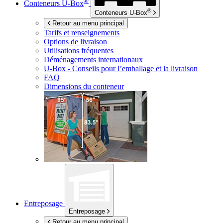
®
Conteneurs
U-Box
®
Conteneurs
U-Box
Retour au menu principal
Tarifs et renseignements
Options de livraison
Utilisations fréquentes
Déménagements internationaux
U-Box -
Conseils pour l’emballage et la livraison
FAQ
Dimensions du conteneur
Entreposage
Entreposage
Retour au menu principal