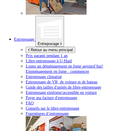
Entreposage
Entreposage
Retour au menu principal
Prix garanti pendant 1 an
Libre-entreposage à
U-Haul
Louez un déménagement en ligne aujourd’hui!
Emménagement en ligne : commencer
Entreposage climatisé
Entreposage de VR, de voiture et de bateau
Guide des tailles d'unités de libre-entreposage
Entreposage extérieur/accessible en voiture
Payer ma facture d'entreposage
FAQ
Conseils sur le libre-entreposage
Fournitures d’entreposage