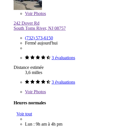
Voir
Photos
242 Dover Rd
South Toms River, NJ 08757
(732) 573-6150
Fermé aujourd'hui
3 évaluations
Distance estimée
3,6 milles
3 évaluations
Voir
Photos
Heures normales
Voir tout
Lun : 9h am à 4h pm