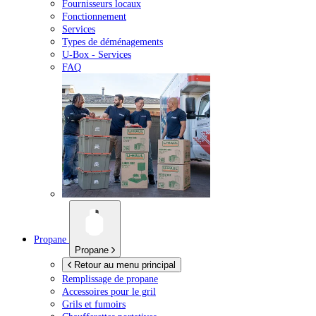
Fournisseurs locaux
Fonctionnement
Services
Types de déménagements
U-Box -
Services
FAQ
Propane
Propane
Retour au menu principal
Remplissage de propane
Accessoires pour le gril
Grils et fumoirs