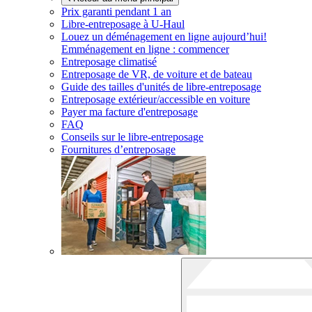
Prix garanti pendant 1 an
Libre-entreposage à
U-Haul
Louez un déménagement en ligne aujourd’hui!
Emménagement en ligne : commencer
Entreposage climatisé
Entreposage de VR, de voiture et de bateau
Guide des tailles d'unités de libre-entreposage
Entreposage extérieur/accessible en voiture
Payer ma facture d'entreposage
FAQ
Conseils sur le libre-entreposage
Fournitures d’entreposage