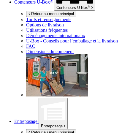
®
Conteneurs
U-Box
®
Conteneurs
U-Box
Retour au menu principal
Tarifs et renseignements
Options de livraison
Utilisations fréquentes
Déménagements internationaux
U-Box -
Conseils pour l’emballage et la livraison
FAQ
Dimensions du conteneur
Entreposage
Entreposage
Retour au menu principal