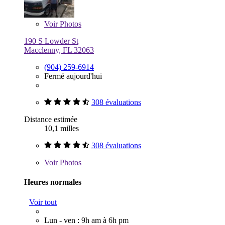
Voir
Photos
190 S Lowder St
Macclenny, FL 32063
(904) 259-6914
Fermé aujourd'hui
308 évaluations
Distance estimée
10,1 milles
308 évaluations
Voir
Photos
Heures normales
Voir tout
Lun - ven : 9h am à 6h pm