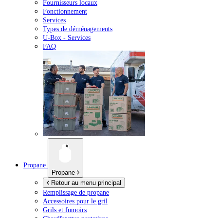
Fournisseurs locaux
Fonctionnement
Services
Types de déménagements
U-Box -
Services
FAQ
Propane
Propane
Retour au menu principal
Remplissage de propane
Accessoires pour le gril
Grils et fumoirs