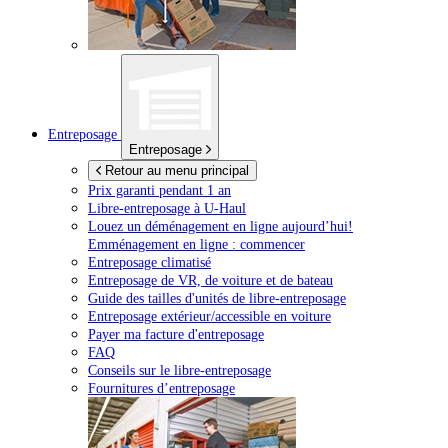
Entreposage
Entreposage
Retour au menu principal
Prix garanti pendant 1 an
Libre-entreposage à
U-Haul
Louez un déménagement en ligne aujourd’hui!
Emménagement en ligne : commencer
Entreposage climatisé
Entreposage de VR, de voiture et de bateau
Guide des tailles d'unités de libre-entreposage
Entreposage extérieur/accessible en voiture
Payer ma facture d'entreposage
FAQ
Conseils sur le libre-entreposage
Fournitures d’entreposage