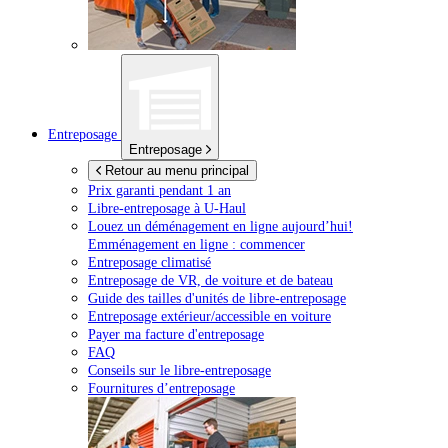
Entreposage
Entreposage
Retour au menu principal
Prix garanti pendant 1 an
Libre-entreposage à
U-Haul
Louez un déménagement en ligne aujourd’hui!
Emménagement en ligne : commencer
Entreposage climatisé
Entreposage de VR, de voiture et de bateau
Guide des tailles d'unités de libre-entreposage
Entreposage extérieur/accessible en voiture
Payer ma facture d'entreposage
FAQ
Conseils sur le libre-entreposage
Fournitures d’entreposage