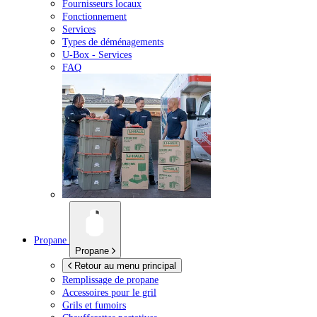
Fournisseurs locaux
Fonctionnement
Services
Types de déménagements
U-Box -
Services
FAQ
Propane
Propane
Retour au menu principal
Remplissage de propane
Accessoires pour le gril
Grils et fumoirs