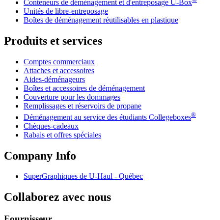
Conteneurs de déménagement et d'entreposage
U-Box
Unités de libre-entreposage
Boîtes de déménagement réutilisables en plastique
Produits et services
Comptes commerciaux
Attaches et accessoires
Aides-déménageurs
Boîtes et accessoires de déménagement
Couverture pour les dommages
Remplissages et réservoirs de propane
®
Déménagement au service des étudiants Collegeboxes
Chèques-cadeaux
Rabais et offres spéciales
Company Info
SuperGraphiques de
U-Haul
- Québec
Collaborez avec nous
Fournisseur