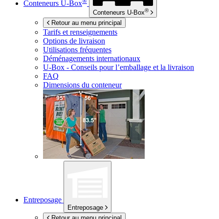
®
Conteneurs
U-Box
®
Conteneurs
U-Box
Retour au menu principal
Tarifs et renseignements
Options de livraison
Utilisations fréquentes
Déménagements internationaux
U-Box -
Conseils pour l’emballage et la livraison
FAQ
Dimensions du conteneur
Entreposage
Entreposage
Retour au menu principal