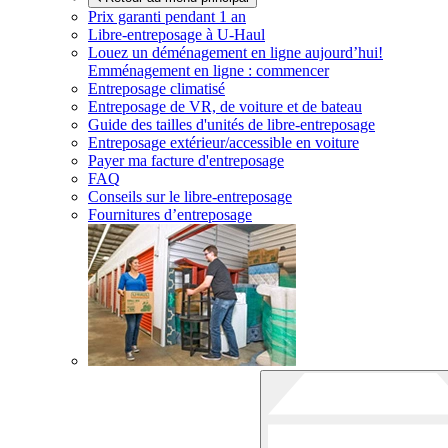
Prix garanti pendant 1 an
Libre-entreposage à
U-Haul
Louez un déménagement en ligne aujourd’hui!
Emménagement en ligne : commencer
Entreposage climatisé
Entreposage de VR, de voiture et de bateau
Guide des tailles d'unités de libre-entreposage
Entreposage extérieur/accessible en voiture
Payer ma facture d'entreposage
FAQ
Conseils sur le libre-entreposage
Fournitures d’entreposage