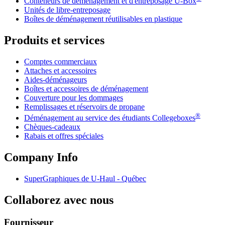
Conteneurs de déménagement et d'entreposage
U-Box
Unités de libre-entreposage
Boîtes de déménagement réutilisables en plastique
Produits et services
Comptes commerciaux
Attaches et accessoires
Aides-déménageurs
Boîtes et accessoires de déménagement
Couverture pour les dommages
Remplissages et réservoirs de propane
®
Déménagement au service des étudiants Collegeboxes
Chèques-cadeaux
Rabais et offres spéciales
Company Info
SuperGraphiques de
U-Haul
- Québec
Collaborez avec nous
Fournisseur