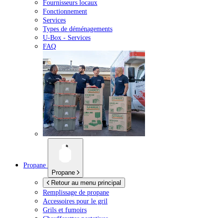
Fournisseurs locaux
Fonctionnement
Services
Types de déménagements
U-Box -
Services
FAQ
Propane
Propane
Retour au menu principal
Remplissage de propane
Accessoires pour le gril
Grils et fumoirs