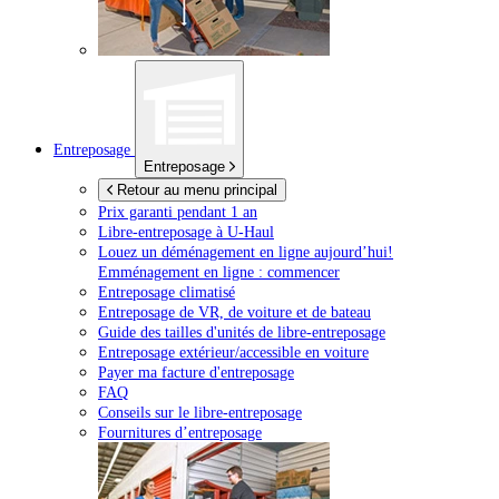
Entreposage
Entreposage
Retour au menu principal
Prix garanti pendant 1 an
Libre-entreposage à
U-Haul
Louez un déménagement en ligne aujourd’hui!
Emménagement en ligne : commencer
Entreposage climatisé
Entreposage de VR, de voiture et de bateau
Guide des tailles d'unités de libre-entreposage
Entreposage extérieur/accessible en voiture
Payer ma facture d'entreposage
FAQ
Conseils sur le libre-entreposage
Fournitures d’entreposage