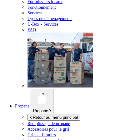
Fournisseurs locaux
Fonctionnement
Services
Types de déménagements
U-Box -
Services
FAQ
Propane
Propane
Retour au menu principal
Remplissage de propane
Accessoires pour le gril
Grils et fumoirs