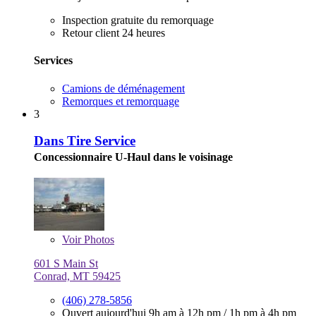
Inspection gratuite du remorquage
Retour client 24 heures
Services
Camions de déménagement
Remorques et remorquage
3
Dans Tire Service
Concessionnaire U-Haul dans le voisinage
Voir
Photos
601 S Main St
Conrad, MT 59425
(406) 278-5856
Ouvert aujourd'hui
9h am à 12h pm
/
1h pm à 4h pm