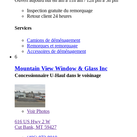
Ouvert aujourd'hui
8h am à 11h am
/
12h pm à 5h pm
Inspection gratuite du remorquage
Retour client 24 heures
Services
Camions de déménagement
Remorques et remorquage
Accessoires de déménagement
6
Mountain View Window & Glass Inc
Concessionnaire U-Haul dans le voisinage
Voir
Photos
616 US Hwy 2 W
Cut Bank, MT 59427