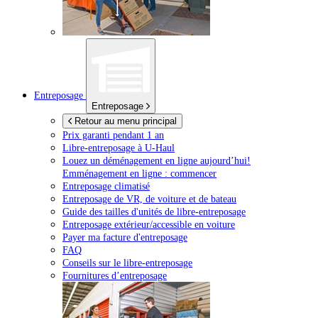
Entreposage
Entreposage
Retour au menu principal
Prix garanti pendant 1 an
Libre-entreposage à
U-Haul
Louez un déménagement en ligne aujourd’hui!
Emménagement en ligne : commencer
Entreposage climatisé
Entreposage de VR, de voiture et de bateau
Guide des tailles d'unités de libre-entreposage
Entreposage extérieur/accessible en voiture
Payer ma facture d'entreposage
FAQ
Conseils sur le libre-entreposage
Fournitures d’entreposage