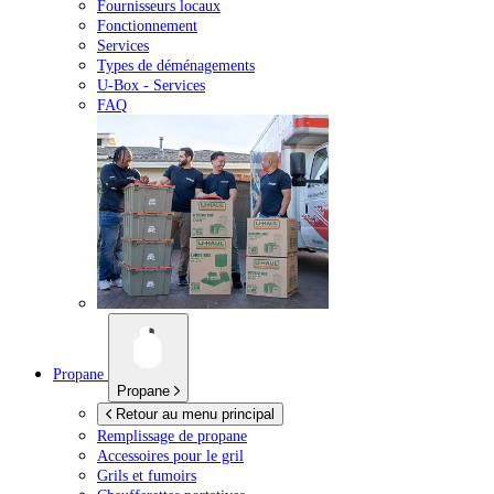
Fournisseurs locaux
Fonctionnement
Services
Types de déménagements
U-Box -
Services
FAQ
Propane
Propane
Retour au menu principal
Remplissage de propane
Accessoires pour le gril
Grils et fumoirs