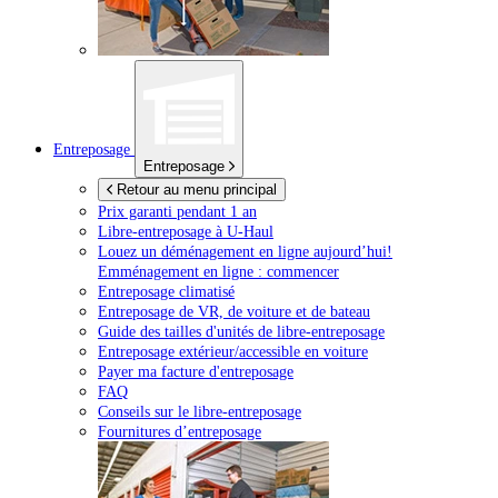
Entreposage
Entreposage
Retour au menu principal
Prix garanti pendant 1 an
Libre-entreposage à
U-Haul
Louez un déménagement en ligne aujourd’hui!
Emménagement en ligne : commencer
Entreposage climatisé
Entreposage de VR, de voiture et de bateau
Guide des tailles d'unités de libre-entreposage
Entreposage extérieur/accessible en voiture
Payer ma facture d'entreposage
FAQ
Conseils sur le libre-entreposage
Fournitures d’entreposage