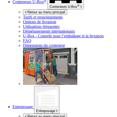
®
Conteneurs
U-Box
®
Conteneurs
U-Box
Retour au menu principal
Tarifs et renseignements
Options de livraison
Utilisations fréquentes
Déménagements internationaux
U-Box -
Conseils pour l’emballage et la livraison
FAQ
Dimensions du conteneur
Entreposage
Entreposage
Retour au menu principal