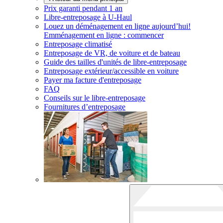
Prix garanti pendant 1 an
Libre-entreposage à
U-Haul
Louez un déménagement en ligne aujourd’hui!
Emménagement en ligne : commencer
Entreposage climatisé
Entreposage de VR, de voiture et de bateau
Guide des tailles d'unités de libre-entreposage
Entreposage extérieur/accessible en voiture
Payer ma facture d'entreposage
FAQ
Conseils sur le libre-entreposage
Fournitures d’entreposage