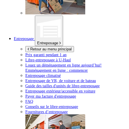
Entreposage
Entreposage
Retour au menu principal
Prix garanti pendant 1 an
Libre-entreposage à
U-Haul
Louez un déménagement en ligne aujourd’hui!
Emménagement en ligne : commencer
Entreposage climatisé
Entreposage de VR, de voiture et de bateau
Guide des tailles d'unités de libre-entreposage
Entreposage extérieur/accessible en voiture
Payer ma facture d'entreposage
FAQ
Conseils sur le libre-entreposage
Fournitures d’entreposage