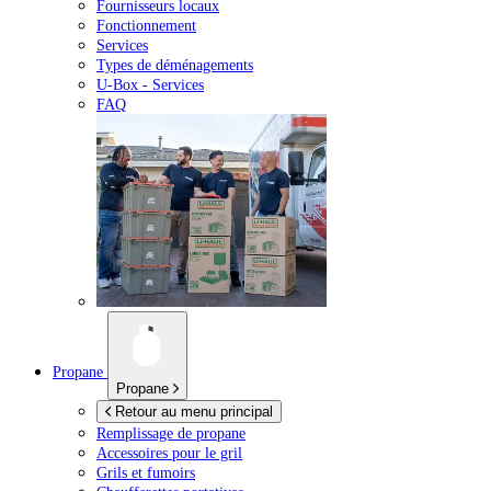
Fournisseurs locaux
Fonctionnement
Services
Types de déménagements
U-Box -
Services
FAQ
Propane
Propane
Retour au menu principal
Remplissage de propane
Accessoires pour le gril
Grils et fumoirs