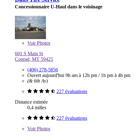
Concessionnaire U-Haul dans le voisinage
Voir
Photos
601 S Main St
Conrad, MT 59425
(406) 278-5856
Ouvert aujourd'hui
9h am à 12h pm
/
1h pm à 4h pm
(& 6th Av)
227 évaluations
Distance estimée
0,4 milles
227 évaluations
Voir
Photos