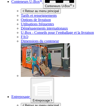
®
Conteneurs
U-Box
®
Conteneurs
U-Box
Retour au menu principal
Tarifs et renseignements
Options de livraison
Utilisations fréquentes
Déménagements internationaux
U-Box -
Conseils pour l’emballage et la livraison
FAQ
Dimensions du conteneur
Entreposage
Entreposage
Retour au menu principal