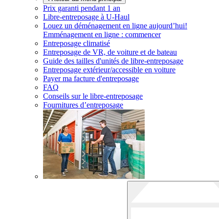
Prix garanti pendant 1 an
Libre-entreposage à
U-Haul
Louez un déménagement en ligne aujourd’hui!
Emménagement en ligne : commencer
Entreposage climatisé
Entreposage de VR, de voiture et de bateau
Guide des tailles d'unités de libre-entreposage
Entreposage extérieur/accessible en voiture
Payer ma facture d'entreposage
FAQ
Conseils sur le libre-entreposage
Fournitures d’entreposage