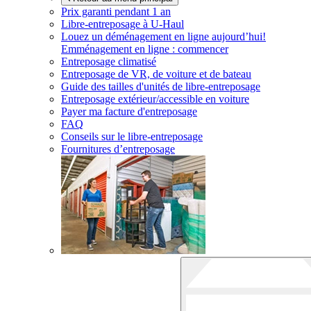
Prix garanti pendant 1 an
Libre-entreposage à
U-Haul
Louez un déménagement en ligne aujourd’hui!
Emménagement en ligne : commencer
Entreposage climatisé
Entreposage de VR, de voiture et de bateau
Guide des tailles d'unités de libre-entreposage
Entreposage extérieur/accessible en voiture
Payer ma facture d'entreposage
FAQ
Conseils sur le libre-entreposage
Fournitures d’entreposage