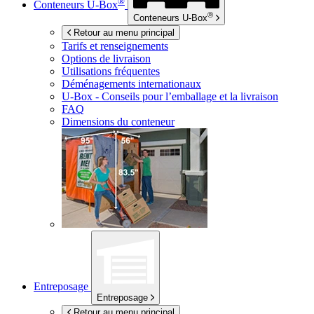
®
Conteneurs
U-Box
®
Conteneurs
U-Box
Retour au menu principal
Tarifs et renseignements
Options de livraison
Utilisations fréquentes
Déménagements internationaux
U-Box -
Conseils pour l’emballage et la livraison
FAQ
Dimensions du conteneur
Entreposage
Entreposage
Retour au menu principal