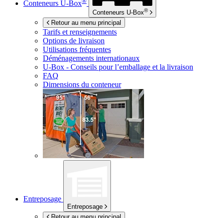
®
Conteneurs
U-Box
®
Conteneurs
U-Box
Retour au menu principal
Tarifs et renseignements
Options de livraison
Utilisations fréquentes
Déménagements internationaux
U-Box -
Conseils pour l’emballage et la livraison
FAQ
Dimensions du conteneur
Entreposage
Entreposage
Retour au menu principal