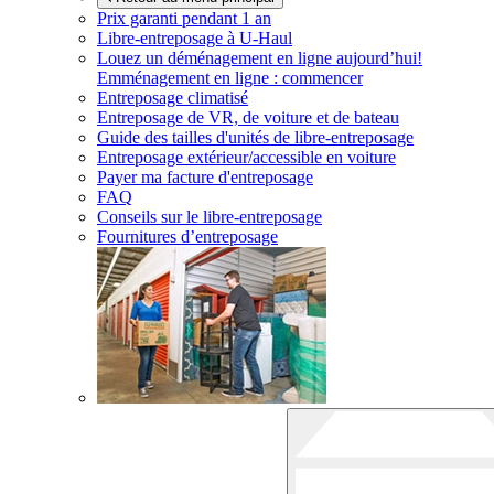
Prix garanti pendant 1 an
Libre-entreposage à
U-Haul
Louez un déménagement en ligne aujourd’hui!
Emménagement en ligne : commencer
Entreposage climatisé
Entreposage de VR, de voiture et de bateau
Guide des tailles d'unités de libre-entreposage
Entreposage extérieur/accessible en voiture
Payer ma facture d'entreposage
FAQ
Conseils sur le libre-entreposage
Fournitures d’entreposage