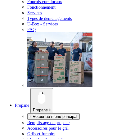
Fournisseurs locaux
Fonctionnement
Services
Types de déménagements
U-Box -
Services
FAQ
Propane
Propane
Retour au menu principal
Remplissage de propane
Accessoires pour le gril
Grils et fumoirs