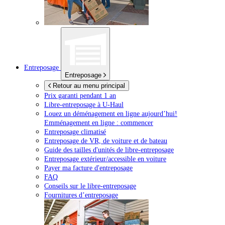
Entreposage
Entreposage
Retour au menu principal
Prix garanti pendant 1 an
Libre-entreposage à
U-Haul
Louez un déménagement en ligne aujourd’hui!
Emménagement en ligne : commencer
Entreposage climatisé
Entreposage de VR, de voiture et de bateau
Guide des tailles d'unités de libre-entreposage
Entreposage extérieur/accessible en voiture
Payer ma facture d'entreposage
FAQ
Conseils sur le libre-entreposage
Fournitures d’entreposage