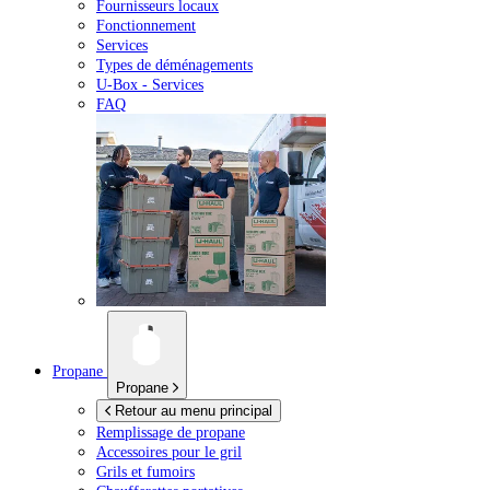
Fournisseurs locaux
Fonctionnement
Services
Types de déménagements
U-Box -
Services
FAQ
Propane
Propane
Retour au menu principal
Remplissage de propane
Accessoires pour le gril
Grils et fumoirs