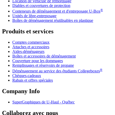
Location de véhicule de remorquage
Diables et couvertures de protection
®
Conteneurs de déménagement et d'entreposage
U-Box
Unités de libre-entreposage
Boîtes de déménagement réutilisables en plastique
Produits et services
Comptes commerciaux
Attaches et accessoires
Aides-déménageurs
Boîtes et accessoires de déménagement
Couverture pour les dommages
Remplissages et réservoirs de propane
®
Déménagement au service des étudiants Collegeboxes
Chèques-cadeaux
Rabais et offres spéciales
Company Info
SuperGraphiques de
U-Haul
- Québec
Collaborez avec nous