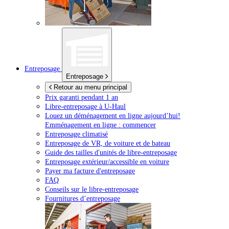
Entreposage
Entreposage
Retour au menu principal
Prix garanti pendant 1 an
Libre-entreposage à
U-Haul
Louez un déménagement en ligne aujourd’hui!
Emménagement en ligne : commencer
Entreposage climatisé
Entreposage de VR, de voiture et de bateau
Guide des tailles d'unités de libre-entreposage
Entreposage extérieur/accessible en voiture
Payer ma facture d'entreposage
FAQ
Conseils sur le libre-entreposage
Fournitures d’entreposage