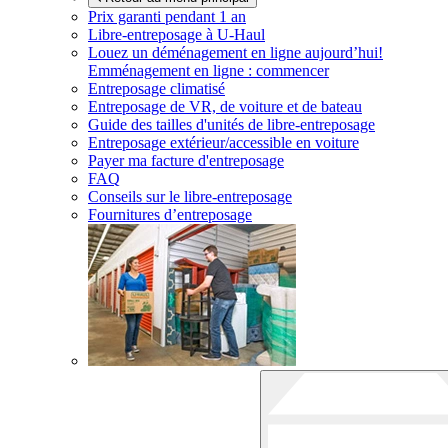
Prix garanti pendant 1 an
Libre-entreposage à
U-Haul
Louez un déménagement en ligne aujourd’hui!
Emménagement en ligne : commencer
Entreposage climatisé
Entreposage de VR, de voiture et de bateau
Guide des tailles d'unités de libre-entreposage
Entreposage extérieur/accessible en voiture
Payer ma facture d'entreposage
FAQ
Conseils sur le libre-entreposage
Fournitures d’entreposage