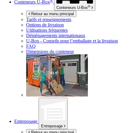
®
Conteneurs
U-Box
®
Conteneurs
U-Box
Retour au menu principal
Tarifs et renseignements
Options de livraison
Utilisations fréquentes
Déménagements internationaux
U-Box -
Conseils pour l’emballage et la livraison
FAQ
Dimensions du conteneur
Entreposage
Entreposage
Retour au menu principal