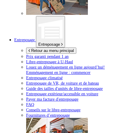
Entreposage
Entreposage
Retour au menu principal
Prix garanti pendant 1 an
Libre-entreposage à
U-Haul
Louez un déménagement en ligne aujourd’hui!
Emménagement en ligne : commencer
Entreposage climatisé
Entreposage de VR, de voiture et de bateau
Guide des tailles d'unités de libre-entreposage
Entreposage extérieur/accessible en voiture
Payer ma facture d'entreposage
FAQ
Conseils sur le libre-entreposage
Fournitures d’entreposage