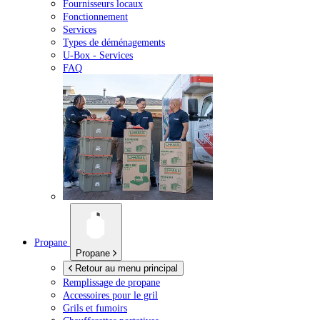
Fournisseurs locaux
Fonctionnement
Services
Types de déménagements
U-Box -
Services
FAQ
Propane
Propane
Retour au menu principal
Remplissage de propane
Accessoires pour le gril
Grils et fumoirs