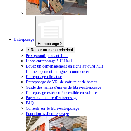
Entreposage
Entreposage
Retour au menu principal
Prix garanti pendant 1 an
Libre-entreposage à
U-Haul
Louez un déménagement en ligne aujourd’hui!
Emménagement en ligne : commencer
Entreposage climatisé
Entreposage de VR, de voiture et de bateau
Guide des tailles d'unités de libre-entreposage
Entreposage extérieur/accessible en voiture
Payer ma facture d'entreposage
FAQ
Conseils sur le libre-entreposage
Fournitures d’entreposage