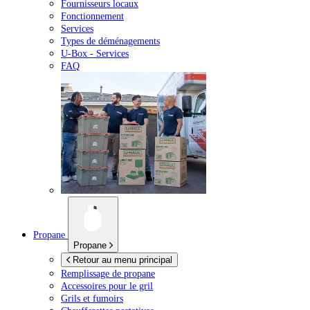
Fournisseurs locaux
Fonctionnement
Services
Types de déménagements
U-Box -
Services
FAQ
Propane
Propane
Retour au menu principal
Remplissage de propane
Accessoires pour le gril
Grils et fumoirs