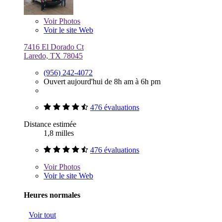
Voir
Photos
Voir le site Web
7416 El Dorado Ct
Laredo, TX 78045
(956) 242-4072
Ouvert aujourd'hui de 8h am à 6h pm
476 évaluations
Distance estimée
1,8 milles
476 évaluations
Voir
Photos
Voir le site Web
Heures normales
Voir tout