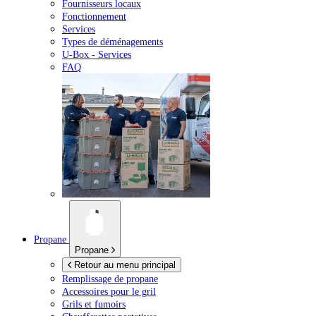
Fournisseurs locaux
Fonctionnement
Services
Types de déménagements
U-Box -
Services
FAQ
Propane
Propane
Retour au menu principal
Remplissage de propane
Accessoires pour le gril
Grils et fumoirs