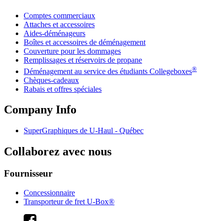
Comptes commerciaux
Attaches et accessoires
Aides-déménageurs
Boîtes et accessoires de déménagement
Couverture pour les dommages
Remplissages et réservoirs de propane
®
Déménagement au service des étudiants Collegeboxes
Chèques-cadeaux
Rabais et offres spéciales
Company Info
SuperGraphiques de
U-Haul
- Québec
Collaborez avec nous
Fournisseur
Concessionnaire
Transporteur de fret U-Box®