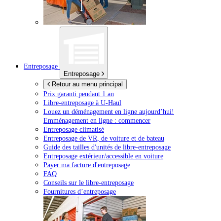
Entreposage
Entreposage
Retour au menu principal
Prix garanti pendant 1 an
Libre-entreposage à
U-Haul
Louez un déménagement en ligne aujourd’hui!
Emménagement en ligne : commencer
Entreposage climatisé
Entreposage de VR, de voiture et de bateau
Guide des tailles d'unités de libre-entreposage
Entreposage extérieur/accessible en voiture
Payer ma facture d'entreposage
FAQ
Conseils sur le libre-entreposage
Fournitures d’entreposage