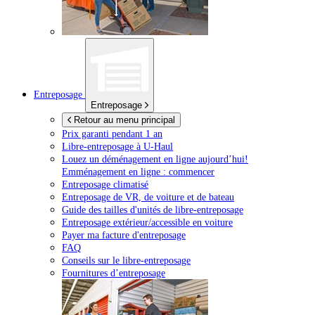
Entreposage
Entreposage
Retour au menu principal
Prix garanti pendant 1 an
Libre-entreposage à
U-Haul
Louez un déménagement en ligne aujourd’hui!
Emménagement en ligne : commencer
Entreposage climatisé
Entreposage de VR, de voiture et de bateau
Guide des tailles d'unités de libre-entreposage
Entreposage extérieur/accessible en voiture
Payer ma facture d'entreposage
FAQ
Conseils sur le libre-entreposage
Fournitures d’entreposage