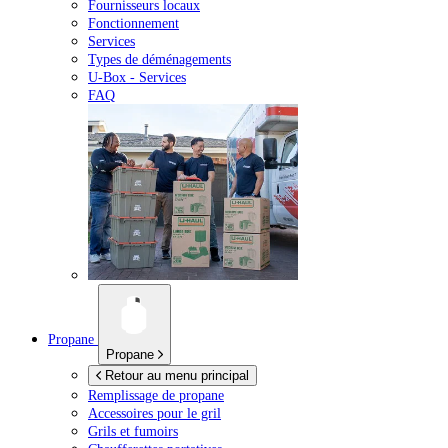
Fournisseurs locaux
Fonctionnement
Services
Types de déménagements
U-Box -
Services
FAQ
Propane
Propane
Retour au menu principal
Remplissage de propane
Accessoires pour le gril
Grils et fumoirs