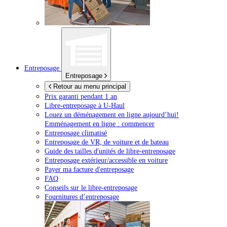
Entreposage
Entreposage
Retour au menu principal
Prix garanti pendant 1 an
Libre-entreposage à
U-Haul
Louez un déménagement en ligne aujourd’hui!
Emménagement en ligne : commencer
Entreposage climatisé
Entreposage de VR, de voiture et de bateau
Guide des tailles d'unités de libre-entreposage
Entreposage extérieur/accessible en voiture
Payer ma facture d'entreposage
FAQ
Conseils sur le libre-entreposage
Fournitures d’entreposage