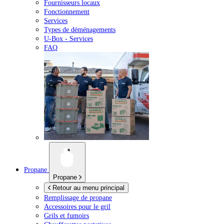
Fournisseurs locaux
Fonctionnement
Services
Types de déménagements
U-Box -
Services
FAQ
Propane
Propane
Retour au menu principal
Remplissage de propane
Accessoires pour le gril
Grils et fumoirs