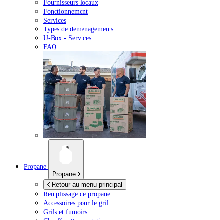
Fournisseurs locaux
Fonctionnement
Services
Types de déménagements
U-Box -
Services
FAQ
Propane
Propane
Retour au menu principal
Remplissage de propane
Accessoires pour le gril
Grils et fumoirs