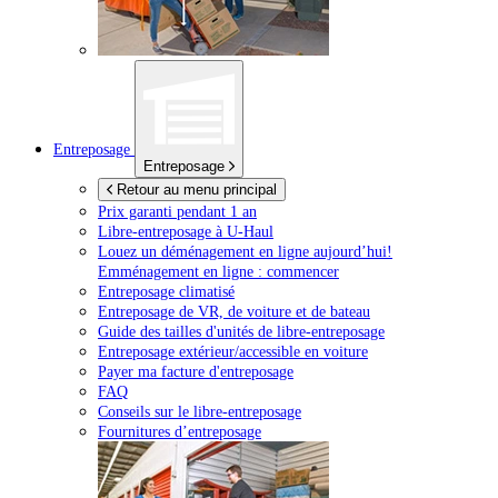
Entreposage
Entreposage
Retour au menu principal
Prix garanti pendant 1 an
Libre-entreposage à
U-Haul
Louez un déménagement en ligne aujourd’hui!
Emménagement en ligne : commencer
Entreposage climatisé
Entreposage de VR, de voiture et de bateau
Guide des tailles d'unités de libre-entreposage
Entreposage extérieur/accessible en voiture
Payer ma facture d'entreposage
FAQ
Conseils sur le libre-entreposage
Fournitures d’entreposage