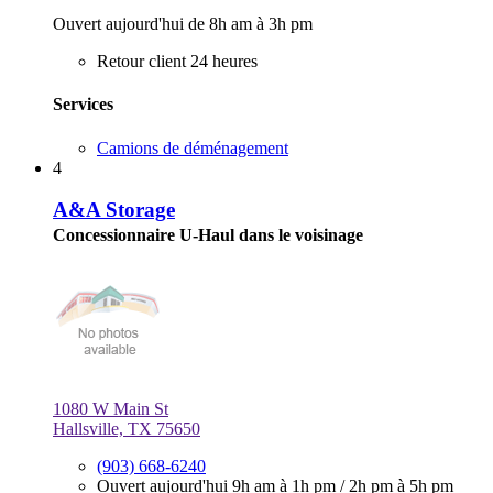
Ouvert aujourd'hui de 8h am à 3h pm
Retour client 24 heures
Services
Camions de déménagement
4
A&A Storage
Concessionnaire U-Haul dans le voisinage
1080 W Main St
Hallsville, TX 75650
(903) 668-6240
Ouvert aujourd'hui
9h am à 1h pm
/
2h pm à 5h pm