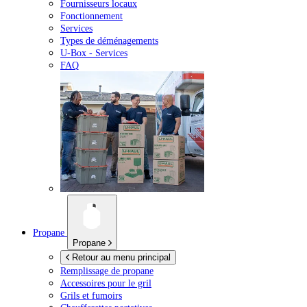
Fournisseurs locaux
Fonctionnement
Services
Types de déménagements
U-Box -
Services
FAQ
Propane
Propane
Retour au menu principal
Remplissage de propane
Accessoires pour le gril
Grils et fumoirs