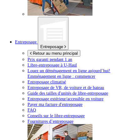
Entreposage
Entreposage
Retour au menu principal
Prix garanti pendant 1 an
Libre-entreposage à
U-Haul
Louez un déménagement en ligne aujourd’hui!
Emménagement en ligne : commencer
Entreposage climatisé
Entreposage de VR, de voiture et de bateau
Guide des tailles d'unités de libre-entreposage
Entreposage extérieur/accessible en voiture
Payer ma facture d'entreposage
FAQ
Conseils sur le libre-entreposage
Fournitures d’entreposage