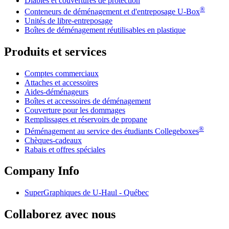
Diables et couvertures de protection
®
Conteneurs de déménagement et d'entreposage
U-Box
Unités de libre-entreposage
Boîtes de déménagement réutilisables en plastique
Produits et services
Comptes commerciaux
Attaches et accessoires
Aides-déménageurs
Boîtes et accessoires de déménagement
Couverture pour les dommages
Remplissages et réservoirs de propane
®
Déménagement au service des étudiants Collegeboxes
Chèques-cadeaux
Rabais et offres spéciales
Company Info
SuperGraphiques de
U-Haul
- Québec
Collaborez avec nous