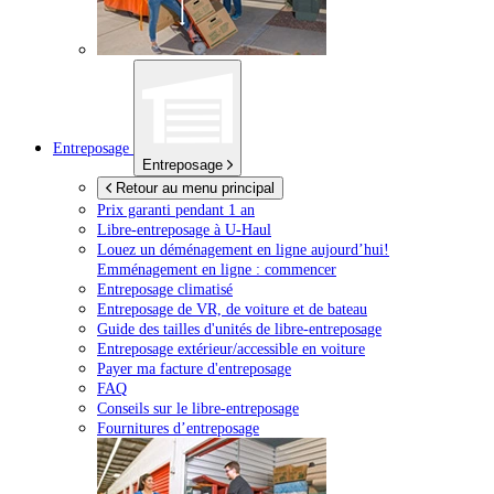
Entreposage
Entreposage
Retour au menu principal
Prix garanti pendant 1 an
Libre-entreposage à
U-Haul
Louez un déménagement en ligne aujourd’hui!
Emménagement en ligne : commencer
Entreposage climatisé
Entreposage de VR, de voiture et de bateau
Guide des tailles d'unités de libre-entreposage
Entreposage extérieur/accessible en voiture
Payer ma facture d'entreposage
FAQ
Conseils sur le libre-entreposage
Fournitures d’entreposage