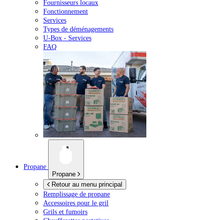
Fournisseurs locaux
Fonctionnement
Services
Types de déménagements
U-Box -
Services
FAQ
Propane
Propane
Retour au menu principal
Remplissage de propane
Accessoires pour le gril
Grils et fumoirs