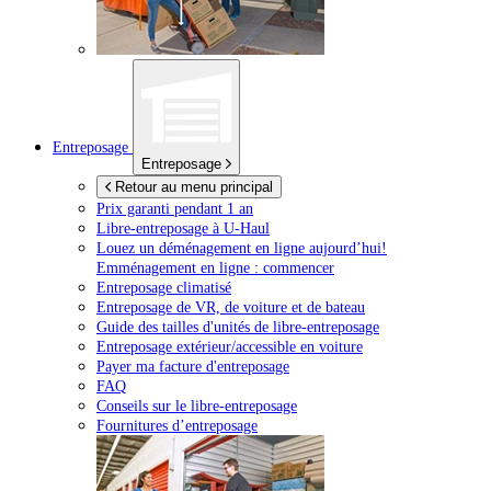
Entreposage
Entreposage
Retour au menu principal
Prix garanti pendant 1 an
Libre-entreposage à
U-Haul
Louez un déménagement en ligne aujourd’hui!
Emménagement en ligne : commencer
Entreposage climatisé
Entreposage de VR, de voiture et de bateau
Guide des tailles d'unités de libre-entreposage
Entreposage extérieur/accessible en voiture
Payer ma facture d'entreposage
FAQ
Conseils sur le libre-entreposage
Fournitures d’entreposage