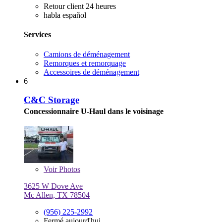
Retour client 24 heures
habla español
Services
Camions de déménagement
Remorques et remorquage
Accessoires de déménagement
6
C&C Storage
Concessionnaire U-Haul dans le voisinage
Voir
Photos
3625 W Dove Ave
Mc Allen, TX 78504
(956) 225-2992
Fermé aujourd'hui