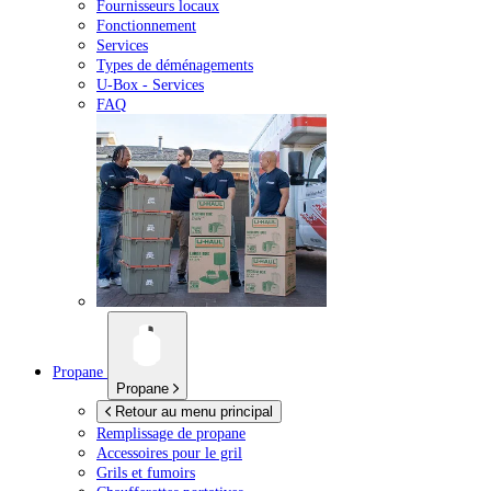
Fournisseurs locaux
Fonctionnement
Services
Types de déménagements
U-Box -
Services
FAQ
Propane
Propane
Retour au menu principal
Remplissage de propane
Accessoires pour le gril
Grils et fumoirs