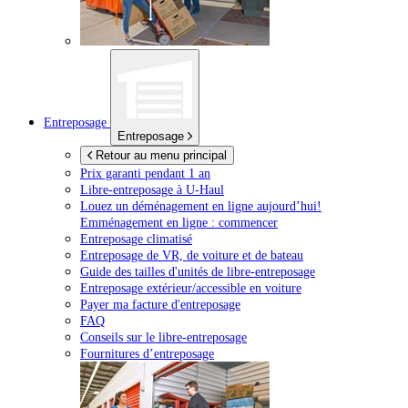
Entreposage
Entreposage
Retour au menu principal
Prix garanti pendant 1 an
Libre-entreposage à
U-Haul
Louez un déménagement en ligne aujourd’hui!
Emménagement en ligne : commencer
Entreposage climatisé
Entreposage de VR, de voiture et de bateau
Guide des tailles d'unités de libre-entreposage
Entreposage extérieur/accessible en voiture
Payer ma facture d'entreposage
FAQ
Conseils sur le libre-entreposage
Fournitures d’entreposage