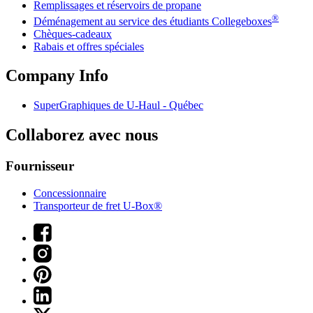
Remplissages et réservoirs de propane
®
Déménagement au service des étudiants Collegeboxes
Chèques-cadeaux
Rabais et offres spéciales
Company Info
SuperGraphiques de
U-Haul
- Québec
Collaborez avec nous
Fournisseur
Concessionnaire
Transporteur de fret U-Box®