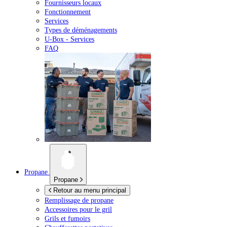
Fournisseurs locaux
Fonctionnement
Services
Types de déménagements
U-Box -
Services
FAQ
Propane
Propane
Retour au menu principal
Remplissage de propane
Accessoires pour le gril
Grils et fumoirs