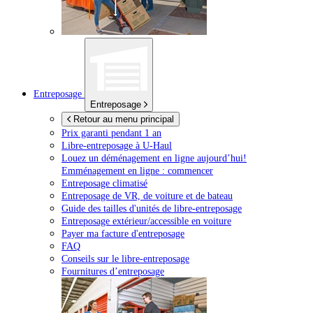
Entreposage
Entreposage
Retour au menu principal
Prix garanti pendant 1 an
Libre-entreposage à
U-Haul
Louez un déménagement en ligne aujourd’hui!
Emménagement en ligne : commencer
Entreposage climatisé
Entreposage de VR, de voiture et de bateau
Guide des tailles d'unités de libre-entreposage
Entreposage extérieur/accessible en voiture
Payer ma facture d'entreposage
FAQ
Conseils sur le libre-entreposage
Fournitures d’entreposage