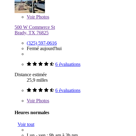
Voir
Photos
500 W Commerce St
Brady, TX 76825
(325) 597-0616
Fermé aujourd'hui
6 évaluations
Distance estimée
25,9 milles
6 évaluations
Voir
Photos
Heures normales
Voir tout
Lun - ven : 9h am à 3h pm