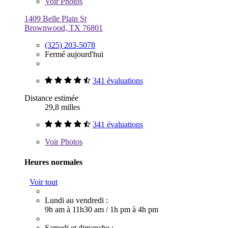
Voir
Photos
1409 Belle Plain St
Brownwood, TX 76801
(325) 203-5078
Fermé aujourd'hui
341 évaluations
Distance estimée
29,8 milles
341 évaluations
Voir
Photos
Heures normales
Voir tout
Lundi au vendredi :
9h am à 11h30 am
/
1h pm à 4h pm
Samedi et dimanche :