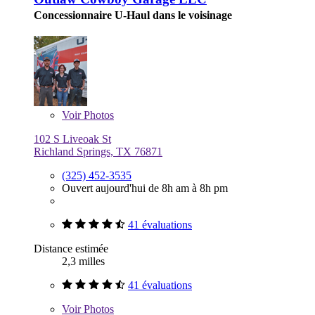
Concessionnaire U-Haul dans le voisinage
Voir
Photos
102 S Liveoak St
Richland Springs, TX 76871
(325) 452-3535
Ouvert aujourd'hui de 8h am à 8h pm
41 évaluations
Distance estimée
2,3 milles
41 évaluations
Voir
Photos