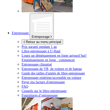
Entreposage
Entreposage
Retour au menu principal
Prix garanti pendant 1 an
Libre-entreposage à
U-Haul
Louez un déménagement en ligne aujourd’hui!
Emménagement en ligne : commencer
Entreposage climatisé
Entreposage de VR, de voiture et de bateau
Guide des tailles d'unités de libre-entreposage
Entreposage extérieur/accessible en voiture
Payer ma facture d'entreposage
FAQ
Conseils sur le libre-entreposage
Fournitures d’entreposage