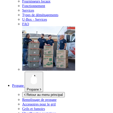
Fournisseurs locaux
Fonctionnement
Services
Types de déménagements
U-Box -
Services
FAQ
Propane
Propane
Retour au menu principal
Remplissage de propane
Accessoires pour le gril
Grils et fumoirs