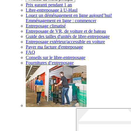
Prix garanti pendant 1 an
Libre-entreposage à
U-Haul
Louez un déménagement en ligne aujourd’hui!
Emménagement en ligne : commencer
Entreposage climatisé
Entreposage de VR, de voiture et de bateau
Guide des tailles d'unités de libre-entreposage
Entreposage extérieur/accessible en voiture
Payer ma facture d'entreposage
FAQ
Conseils sur le libre-entreposage
Fournitures d’entreposage