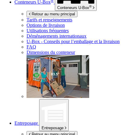
®
Conteneurs
U-Box
®
Conteneurs
U-Box
Retour au menu principal
Tarifs et renseignements
Options de livraison
Utilisations fréquentes
Déménagements internationaux
U-Box -
Conseils pour l’emballage et la livraison
FAQ
Dimensions du conteneur
Entreposage
Entreposage
Retour au menu principal