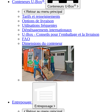
®
Conteneurs
U-Box
®
Conteneurs
U-Box
Retour au menu principal
Tarifs et renseignements
Options de livraison
Utilisations fréquentes
Déménagements internationaux
U-Box -
Conseils pour l’emballage et la livraison
FAQ
Dimensions du conteneur
Entreposage
Entreposage
Retour au menu principal