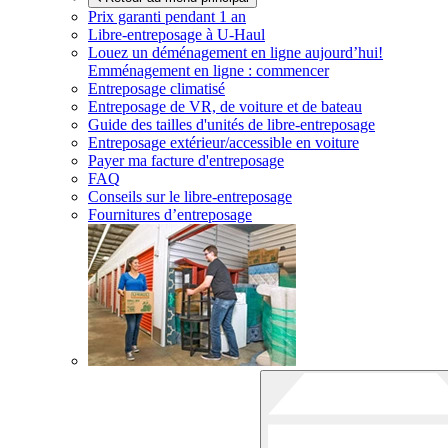
Prix garanti pendant 1 an
Libre-entreposage à
U-Haul
Louez un déménagement en ligne aujourd’hui!
Emménagement en ligne : commencer
Entreposage climatisé
Entreposage de VR, de voiture et de bateau
Guide des tailles d'unités de libre-entreposage
Entreposage extérieur/accessible en voiture
Payer ma facture d'entreposage
FAQ
Conseils sur le libre-entreposage
Fournitures d’entreposage