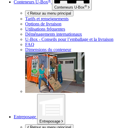
®
Conteneurs
U-Box
®
Conteneurs
U-Box
Retour au menu principal
Tarifs et renseignements
Options de livraison
Utilisations fréquentes
Déménagements internationaux
U-Box -
Conseils pour l’emballage et la livraison
FAQ
Dimensions du conteneur
Entreposage
Entreposage
Retour au menu principal