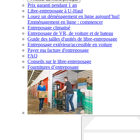
Prix garanti pendant 1 an
Libre-entreposage à
U-Haul
Louez un déménagement en ligne aujourd’hui!
Emménagement en ligne : commencer
Entreposage climatisé
Entreposage de VR, de voiture et de bateau
Guide des tailles d'unités de libre-entreposage
Entreposage extérieur/accessible en voiture
Payer ma facture d'entreposage
FAQ
Conseils sur le libre-entreposage
Fournitures d’entreposage