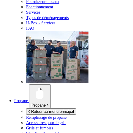
Fournisseurs locaux
Fonctionnement
Services
Types de déménagements
U-Box -
Services
FAQ
Propane
Propane
Retour au menu principal
Remplissage de propane
Accessoires pour le gril
Grils et fumoirs