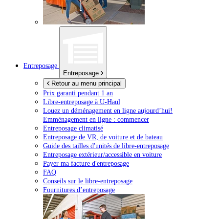
Entreposage
Entreposage
Retour au menu principal
Prix garanti pendant 1 an
Libre-entreposage à
U-Haul
Louez un déménagement en ligne aujourd’hui!
Emménagement en ligne : commencer
Entreposage climatisé
Entreposage de VR, de voiture et de bateau
Guide des tailles d'unités de libre-entreposage
Entreposage extérieur/accessible en voiture
Payer ma facture d'entreposage
FAQ
Conseils sur le libre-entreposage
Fournitures d’entreposage