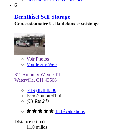
6
Bernthisel Self Storage
Concessionnaire U-Haul dans le voisinage
Voir
Photos
Voir le site Web
311 Anthony Wayne Trl
Waterville, OH 43566
(419) 878-8306
Fermé aujourd'hui
(Us Rte 24)
383 évaluations
Distance estimée
11,0 milles