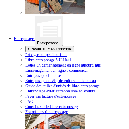
Entreposage
Entreposage
Retour au menu principal
Prix garanti pendant 1 an
Libre-entreposage à
U-Haul
Louez un déménagement en ligne aujourd’hui!
Emménagement en ligne : commencer
Entreposage climatisé
Entreposage de VR, de voiture et de bateau
Guide des tailles d'unités de libre-entreposage
Entreposage extérieur/accessible en voiture
Payer ma facture d'entreposage
FAQ
Conseils sur le libre-entreposage
Fournitures d’entreposage