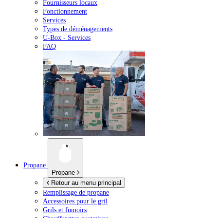
Fournisseurs locaux
Fonctionnement
Services
Types de déménagements
U-Box -
Services
FAQ
Propane
Propane
Retour au menu principal
Remplissage de propane
Accessoires pour le gril
Grils et fumoirs