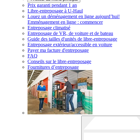
Prix garanti pendant 1 an
Libre-entreposage à
U-Haul
Louez un déménagement en ligne aujourd’hui!
Emménagement en ligne : commencer
Entreposage climatisé
Entreposage de VR, de voiture et de bateau
Guide des tailles d'unités de libre-entreposage
Entreposage extérieur/accessible en voiture
Payer ma facture d'entreposage
FAQ
Conseils sur le libre-entreposage
Fournitures d’entreposage