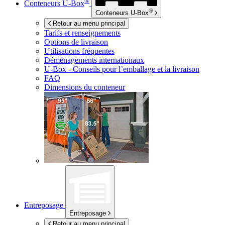
®
Conteneurs
U-Box
®
Conteneurs
U-Box
Retour au menu principal
Tarifs et renseignements
Options de livraison
Utilisations fréquentes
Déménagements internationaux
U-Box -
Conseils pour l’emballage et la livraison
FAQ
Dimensions du conteneur
Entreposage
Entreposage
Retour au menu principal