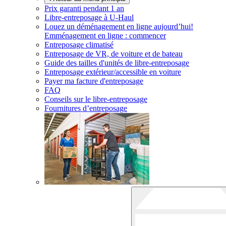
Prix garanti pendant 1 an
Libre-entreposage à
U-Haul
Louez un déménagement en ligne aujourd’hui!
Emménagement en ligne : commencer
Entreposage climatisé
Entreposage de VR, de voiture et de bateau
Guide des tailles d'unités de libre-entreposage
Entreposage extérieur/accessible en voiture
Payer ma facture d'entreposage
FAQ
Conseils sur le libre-entreposage
Fournitures d’entreposage